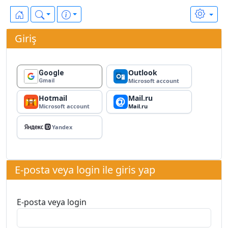
Giriş
Outlook
Google
Microsoft account
Gmail
Hotmail
Mail.ru
Microsoft account
Mail.ru
Yandex ID
Yandex
E-posta veya login ile giris yap
E-posta veya login