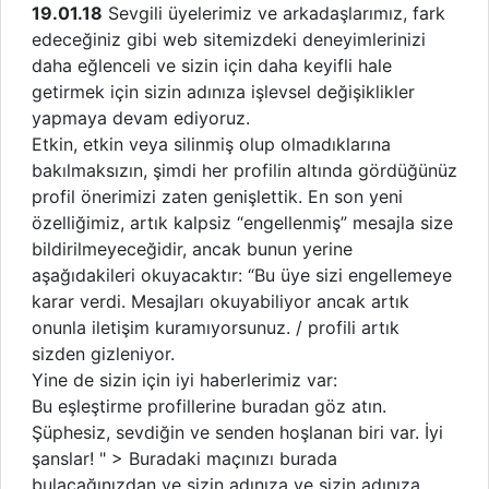
19.01.18
Sevgili üyelerimiz ve arkadaşlarımız, fark
edeceğiniz gibi web sitemizdeki deneyimlerinizi
daha eğlenceli ve sizin için daha keyifli hale
getirmek için sizin adınıza işlevsel değişiklikler
yapmaya devam ediyoruz.
Etkin, etkin veya silinmiş olup olmadıklarına
bakılmaksızın, şimdi her profilin altında gördüğünüz
profil önerimizi zaten genişlettik. En son yeni
özelliğimiz, artık kalpsiz “engellenmiş” mesajla size
bildirilmeyeceğidir, ancak bunun yerine
aşağıdakileri okuyacaktır: “Bu üye sizi engellemeye
karar verdi. Mesajları okuyabiliyor ancak artık
onunla iletişim kuramıyorsunuz. / profili artık
sizden gizleniyor.
Yine de sizin için iyi haberlerimiz var:
Bu eşleştirme profillerine buradan göz atın.
Şüphesiz, sevdiğin ve senden hoşlanan biri var. İyi
şanslar! " > Buradaki maçınızı burada
bulacağınızdan ve sizin adınıza ve sizin adınıza