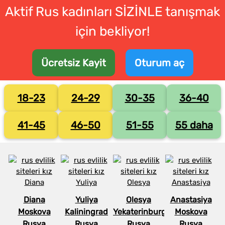
Aktif Rus kadınları SİZİNLE tanışmak
için bekliyor!
Ücretsiz Kayit
Oturum aç
18-23
24-29
30-35
36-40
41-45
46-50
51-55
55 daha
Diana
Yuliya
Olesya
Anastasiya
Moskova
Kaliningrad
Yekaterinburg
Moskova
Rusya
Rusya
Rusya
Rusya