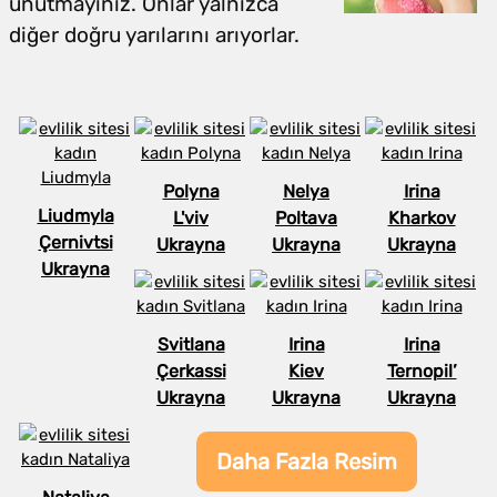
unutmayınız. Onlar yalnızca
diğer doğru yarılarını arıyorlar.
Polyna
Nelya
Irina
Liudmyla
L'viv
Poltava
Kharkov
Çernivtsi
Ukrayna
Ukrayna
Ukrayna
Ukrayna
Svitlana
Irina
Irina
Çerkassi
Kiev
Ternopil’
Ukrayna
Ukrayna
Ukrayna
Daha Fazla Resim