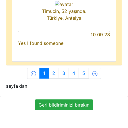
Timucin, 52 yaşında.
Türkiye, Antalya
10.09.23
Yes I found someone
(current)
1
2
3
4
5
sayfa dan
Geri bildiriminizi bırakın