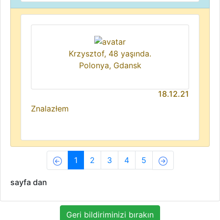
Krzysztof, 48 yaşında.
Polonya, Gdansk
18.12.21
Znalazłem
(current)
1
2
3
4
5
sayfa dan
Geri bildiriminizi bırakın