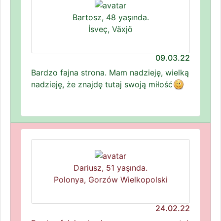
Bartosz, 48 yaşında.
İsveç, Växjö
09.03.22
Bardzo fajna strona. Mam nadzieję, wielką
nadzieję, że znajdę tutaj swoją miłość
Dariusz, 51 yaşında.
Polonya, Gorzów Wielkopolski
24.02.22