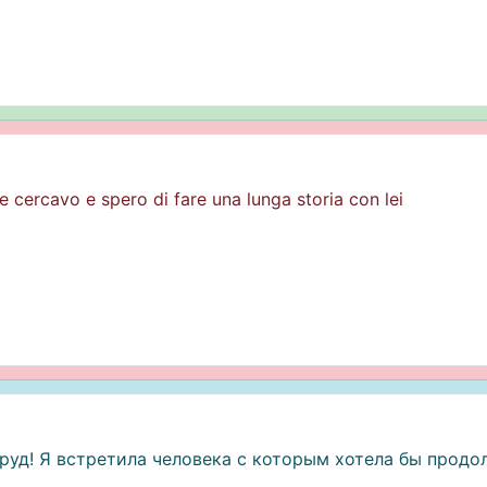
 cercavo e spero di fare una lunga storia con lei
руд! Я встретила человека с которым хотела бы продо