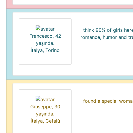
I think 90% of girls her
Francesco, 42
romance, humor and tru
yaşında.
İtalya, Torino
I found a special wom
Giuseppe, 30
yaşında.
İtalya, Cefalù