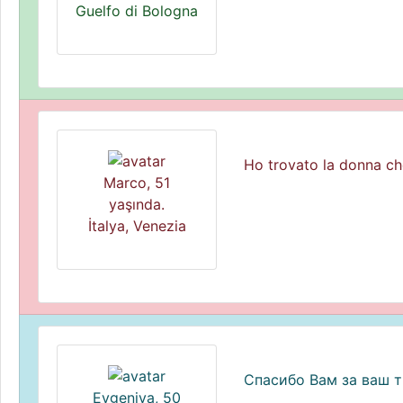
Guelfo di Bologna
Ho trovato la donna che
Marco, 51
yaşında.
İtalya, Venezia
Спасибо Вам за ваш т
Evgeniya, 50