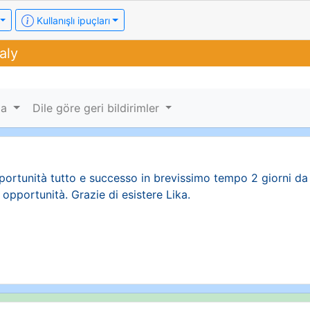
Kullanışlı ipuçları
aly
ama
Dile göre geri bildirimler
portunità tutto e successo in brevissimo tempo 2 giorni da 
 opportunità. Grazie di esistere Lika.