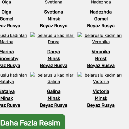
Olga
Svetlana
Nadezhda
Gomel
Minsk
Gomel
yaz Rusya
Beyaz Rusya
Beyaz Rusya
Marina
Darya
Veronika
ipovichy
Minsk
Brest
yaz Rusya
Beyaz Rusya
Beyaz Rusya
Natalya
Galina
Victoria
Minsk
Minsk
Minsk
yaz Rusya
Beyaz Rusya
Beyaz Rusya
Daha Fazla Resim