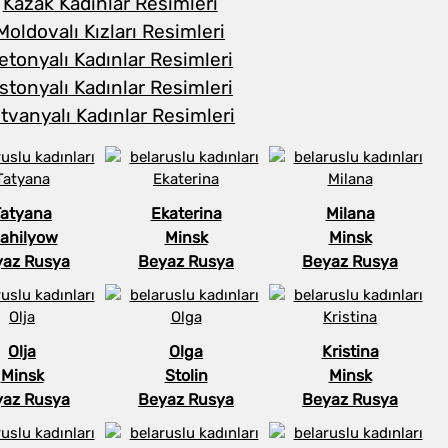
Kazak Kadınlar Resimleri
Moldovalı Kızları Resimleri
etonyalı Kadınlar Resimleri
stonyalı Kadınlar Resimleri
itvanyalı Kadınlar Resimleri
Tatyana
Ekaterina
Milana
ahilyow
Minsk
Minsk
yaz Rusya
Beyaz Rusya
Beyaz Rusya
Olja
Olga
Kristina
Minsk
Stolin
Minsk
yaz Rusya
Beyaz Rusya
Beyaz Rusya