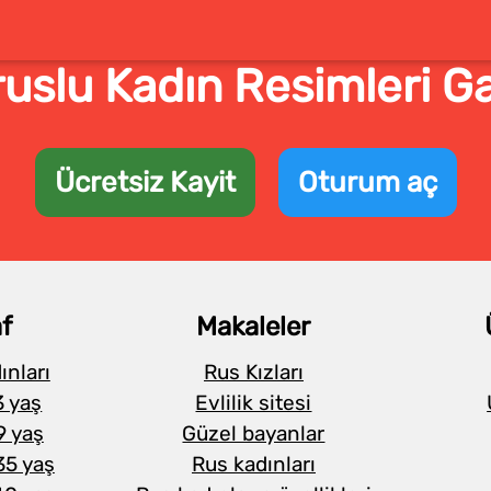
uslu Kadın Resimleri Ga
Ücretsiz Kayit
Oturum aç
f
Makaleler
ınları
Rus Kızları
3 yaş
Evlilik sitesi
9 yaş
Güzel bayanlar
35 yaş
Rus kadınları