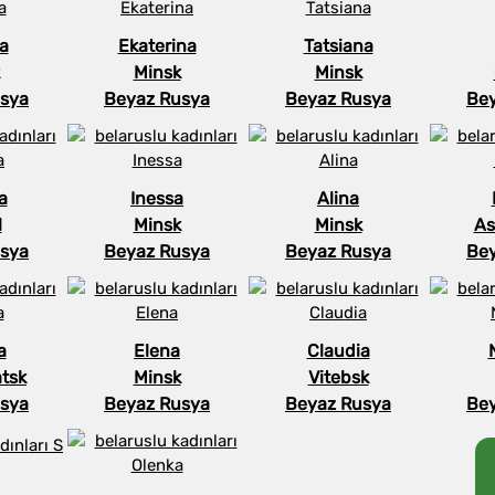
ya
Ekaterina
Tatsiana
Minsk
Minsk
sya
Beyaz Rusya
Beyaz Rusya
Be
a
Inessa
Alina
l
Minsk
Minsk
As
sya
Beyaz Rusya
Beyaz Rusya
Be
a
Elena
Claudia
tsk
Minsk
Vitebsk
sya
Beyaz Rusya
Beyaz Rusya
Be