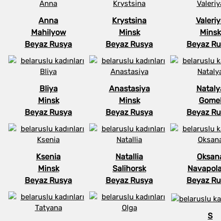
Anna
Krystsina
Valeri
Mahilyow
Minsk
Minsk
Beyaz Rusya
Beyaz Rusya
Beyaz Ru
Bliya
Anastasiya
Nataly
Minsk
Minsk
Gome
Beyaz Rusya
Beyaz Rusya
Beyaz Ru
Ksenia
Natallia
Oksan
Minsk
Salihorsk
Navapola
Beyaz Rusya
Beyaz Rusya
Beyaz Ru
S