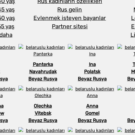
40 yaş
Rus kadınların özellikleri
45 yaş
Rus gelin
50 yaş
Evlenmek isteyen bayanlar
L
55 yaş
Partner sitesi
E
 daha
L
Panterka
Ina
Navahrudak
Polatsk
M
sya
Beyaz Rusya
Beyaz Rusya
Be
na
Olechka
Anna
ow
Vitebsk
Gomel
sya
Beyaz Rusya
Beyaz Rusya
Be