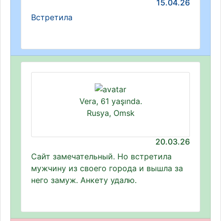
15.04.26
Встретила
Vera, 61 yaşında.
Rusya, Omsk
20.03.26
Сайт замечательный. Но встретила
мужчину из своего города и вышла за
него замуж. Анкету удалю.