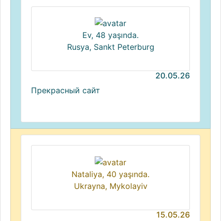
Ev, 48 yaşında.
Rusya, Sankt Peterburg
20.05.26
Прекрасный сайт
Nataliya, 40 yaşında.
Ukrayna, Mykolayiv
15.05.26