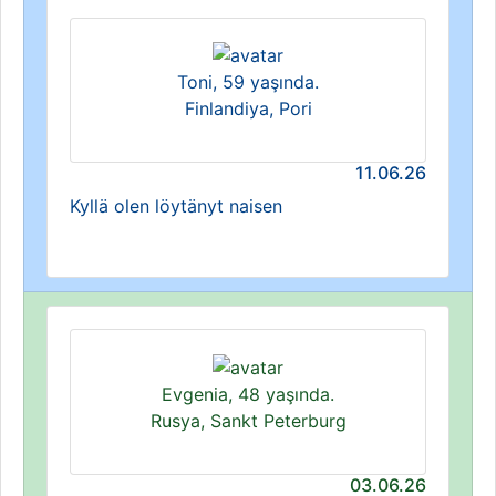
Toni, 59 yaşında.
Finlandiya, Pori
11.06.26
Kyllä olen löytänyt naisen
Evgenia, 48 yaşında.
Rusya, Sankt Peterburg
03.06.26