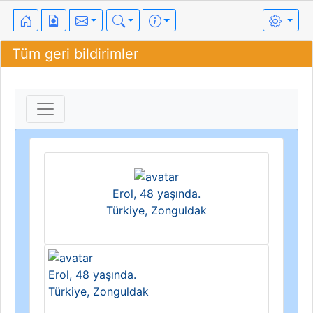
Tüm geri bildirimler
Erol, 48 yaşında.
Türkiye, Zonguldak
Erol, 48 yaşında.
Türkiye, Zonguldak