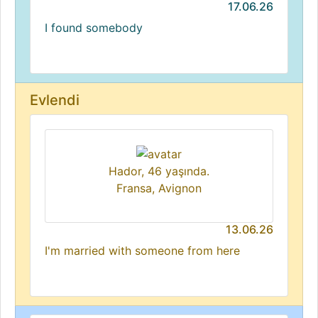
17.06.26
I found somebody
Evlendi
Hador, 46 yaşında.
Fransa, Avignon
13.06.26
I'm married with someone from here