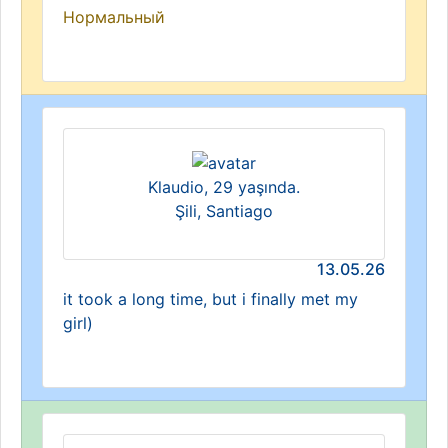
Нормальный
Klaudio, 29 yaşında.
Şili, Santiago
13.05.26
it took a long time, but i finally met my
girl)