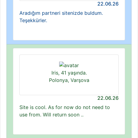
22.06.26
Aradığım partneri sitenizde buldum.
Teşekkürler.
Iris, 41 yaşında.
Polonya, Varşova
22.06.26
Site is cool. As for now do not need to
use from. Will return soon ..