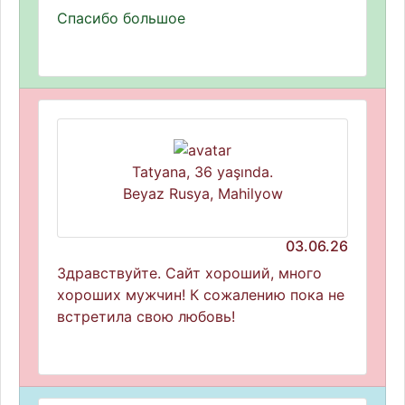
Спасибо большое
Tatyana, 36 yaşında.
Beyaz Rusya, Mahilyow
03.06.26
Здравствуйте. Сайт хороший, много
хороших мужчин! К сожалению пока не
встретила свою любовь!