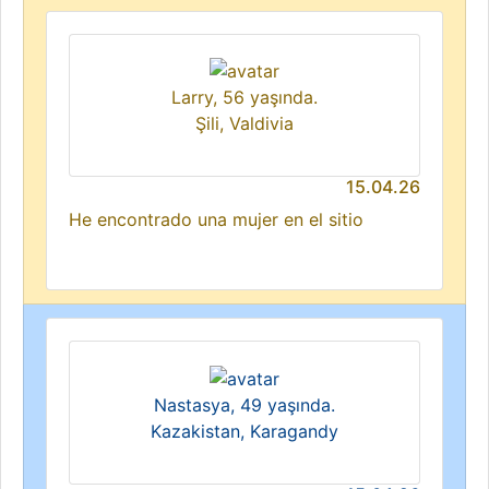
Larry, 56 yaşında.
Şili, Valdivia
15.04.26
He encontrado una mujer en el sitio
Nastasya, 49 yaşında.
Kazakistan, Karagandy